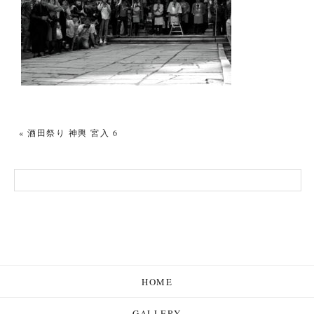
«
酒田祭り 神輿 宮入 6
HOME
GALLERY