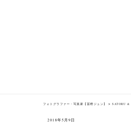
>
フォトグラファー・写真家【冨樫ジュン】
SATORU &
2018年5月9日