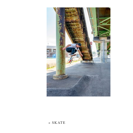
«
SKATE