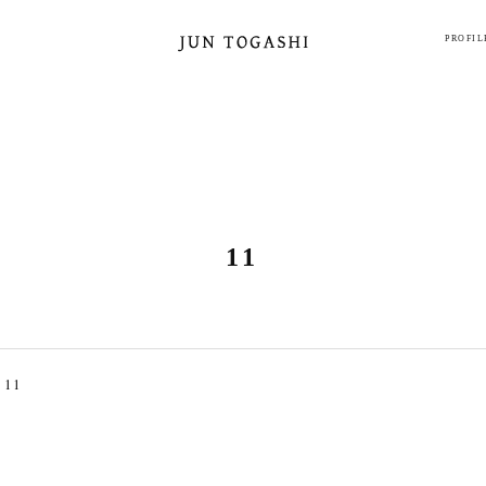
PROFIL
11
>
11