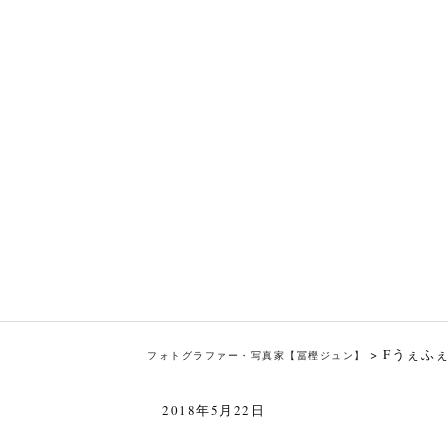
>
Fうぇふぇ
フォトグラファー・写真家【冨樫ジュン】
2018年5月22日