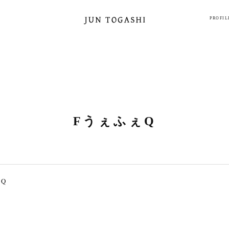
PROFIL
FうぇふぇQ
Q