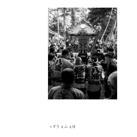
«
FうぇふぇQ