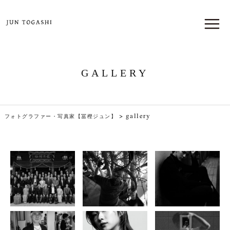
GALLERY
>
gallery
フォトグラファー・写真家【冨樫ジュン】
荘内神社 × 人間国
SHOGO
MOMOE
宝 × LEICA
KARIYAZAKI ×
OKAMOTO ×