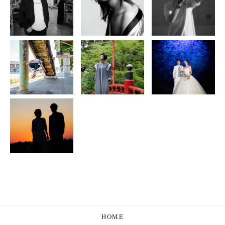
NIKKO
LEICA
TOSHOGU ×
LEICA
ATSUSHI
Hair × Hasselblad
SELF PORTRAIT
KOMATSU ×
× LEICA
LEICA
KAITO MURAI
YUI OKAMOTO
WEDDING
PHOTO AWARD
2017
COCREATION
WEDDING
PHOTOGRAPHY
HOME